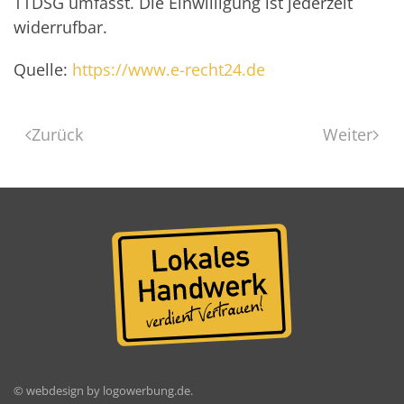
TTDSG umfasst. Die Einwilligung ist jederzeit
widerrufbar.
Quelle:
https://www.e-recht24.de
Zurück
Weiter
© webdesign by
logowerbung.de
.